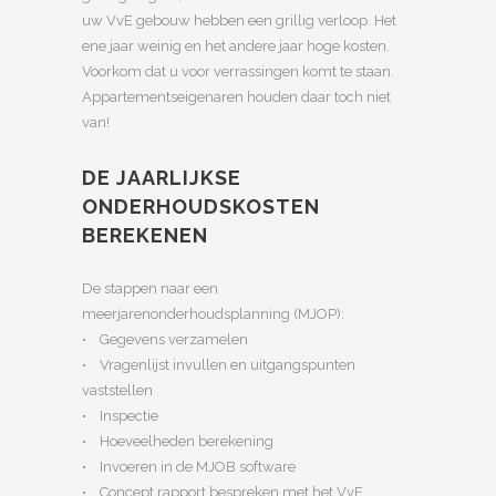
uw VvE gebouw hebben een grillig verloop. Het
ene jaar weinig en het andere jaar hoge kosten.
Voorkom dat u voor verrassingen komt te staan.
Appartementseigenaren houden daar toch niet
van!
DE JAARLIJKSE
ONDERHOUDSKOSTEN
BEREKENEN
De stappen naar een
meerjarenonderhoudsplanning (MJOP):
• Gegevens verzamelen
• Vragenlijst invullen en uitgangspunten
vaststellen
• Inspectie
• Hoeveelheden berekening
• Invoeren in de MJOB software
• Concept rapport bespreken met het VvE