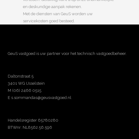
en deskundige aanpak rekenen.
Met de diensten van GeuS worden uw
servicekosten goed besteed.
GeuS vastgoed is uw partner voor het technisch vastgoedbeheer.
Daltonstraat 5
3401 WG IJsselstein
M (06) 2466 0515
E s.sommandas@geusvastgoed.nl
Handelsregister 65780280
BTWnr: NL8562.56.596