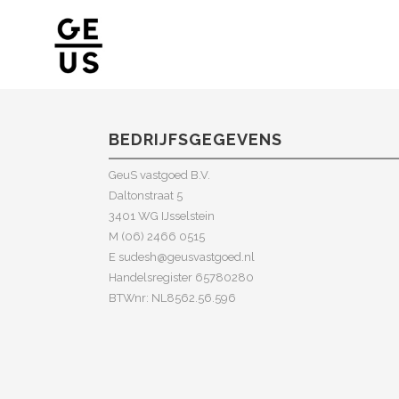
BEDRIJFSGEGEVENS
GeuS vastgoed B.V.
Daltonstraat 5
3401 WG IJsselstein
M (06) 2466 0515
E sudesh@geusvastgoed.nl
Handelsregister 65780280
BTWnr: NL8562.56.596