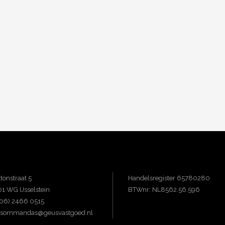
tonstraat 5
Handelsregister 65780280
1 WG IJsselstein
BTWnr: NL8562.56.596
(06) 2466 0515
s.sommandas@geusvastgoed.nl