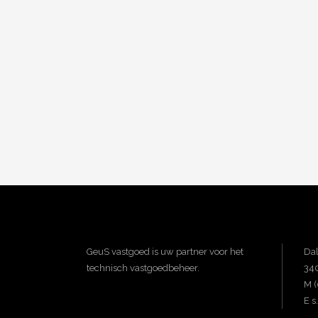
GeuS vastgoed is uw partner voor het
Dal
technisch vastgoedbeheer.
340
M 
E 