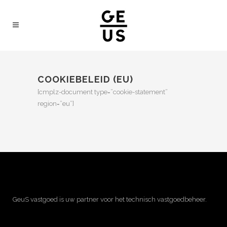
COOKIEBELEID (EU)
[cmplz-document type=”cookie-statement”
region=”eu”]
GeuS vastgoed is uw partner voor het technisch vastgoedbeheer.