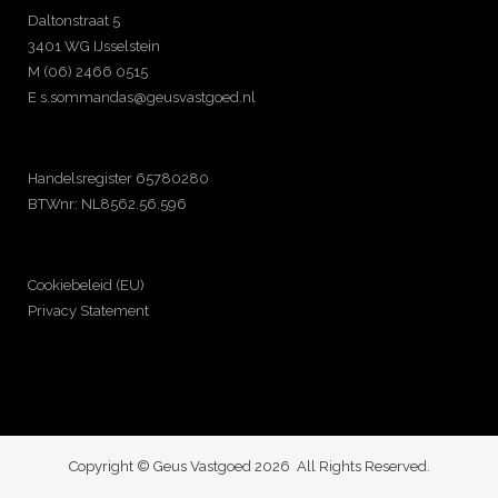
Daltonstraat 5
3401 WG IJsselstein
M (06) 2466 0515
E s.sommandas@geusvastgoed.nl
Handelsregister 65780280
BTWnr: NL8562.56.596
Cookiebeleid (EU)
Privacy Statement
Copyright © Geus Vastgoed 2026 All Rights Reserved.